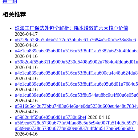
换一组
相关推荐
珠海工厂保洁外包全解析：降本增效的六大核心价值
2026-04-17
u6728u5236u5bb6u5177u53bbu6c61u7684u5c0fu5e38u8bc6
2026-04-16
u4e1cu839eu6e05u6d01u516cu53f8uff1au5382u623fu4fddu6
2026-04-16
u5982u4f55u6311u9009u5230u5408u9002u7684u4fddu6d01u
2026-04-16
u4e1cu839eu6e05u6d01u516cu53f8uff1au600eu4e48u624du
2026-04-16
u4e1cu839eu6e05u6d01u516cu53f8uff1au6e05u6d01u7684u5
2026-04-16
u4e1cu839eu6e05u6d01u516cu53f8u544au8bc9u4f60u6e05u
2026-04-16
u5916u5c42u73bbu7483u64e6u4e0du5230u600eu4e48u7834u
2026-04-16
u5982u4f55u6e05u6d01u5730u6bef
2026-04-16
u5b9eu6728u5730u677fu94fau88c5u5e94u907fu514d5u5927
u5b9eu6728u5730u677fu600eu6837u4fddu517bu6e05u6d01
2026-04-16