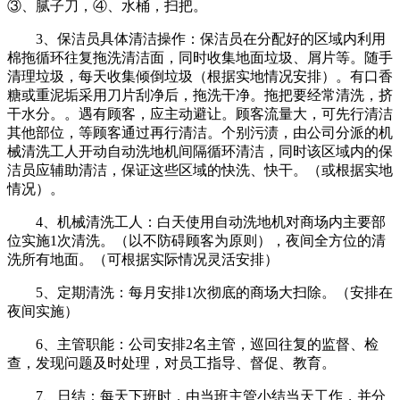
③、腻子刀，④、水桶，扫把。
3、保洁员具体清洁操作：保洁员在分配好的区域内利用
棉拖循环往复拖洗清洁面，同时收集地面垃圾、屑片等。随手
清理垃圾，每天收集倾倒垃圾（根据实地情况安排）。有口香
糖或重泥垢采用刀片刮净后，拖洗干净。拖把要经常清洗，挤
干水分。。遇有顾客，应主动避让。顾客流量大，可先行清洁
其他部位，等顾客通过再行清洁。个别污渍，由公司分派的机
械清洗工人开动自动洗地机间隔循环清洁，同时该区域内的保
洁员应辅助清洁，保证这些区域的快洗、快干。（或根据实地
情况）。
4、机械清洗工人：白天使用自动洗地机对商场内主要部
位实施1次清洗。（以不防碍顾客为原则），夜间全方位的清
洗所有地面。（可根据实际情况灵活安排）
5、定期清洗：每月安排1次彻底的商场大扫除。（安排在
夜间实施）
6、主管职能：公司安排2名主管，巡回往复的监督、检
查，发现问题及时处理，对员工指导、督促、教育。
7、日结：每天下班时，由当班主管小结当天工作，并分