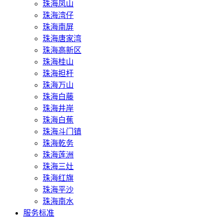
珠海凤山
珠海湾仔
珠海南屏
珠海唐家湾
珠海高新区
珠海桂山
珠海担杆
珠海万山
珠海白藤
珠海井岸
珠海白蕉
珠海斗门镇
珠海乾务
珠海莲洲
珠海三灶
珠海红旗
珠海平沙
珠海南水
服务标准