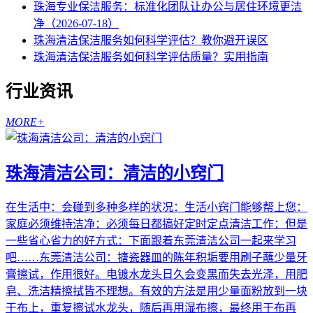
珠海专业保洁服务：标准化团队让办公与居住环境更洁
净（2026-07-18）
珠海清洁保洁服务如何科学评估？教你避开误区
珠海清洁保洁服务如何科学评估质量？实用指南
行业资讯
MORE+
珠海清洁公司：清洁的小窍门
在生活中：会碰到多种多样的状况：生活小窍门能够帮上您：
家庭必须维持洁净：必须每日都搞好定时定点清洁工作：但是
一些省心省力的好方式：下面跟着东莞清洁公司一起来学习
吧……东莞清洁公司：搪瓷器皿的陈年积垢要用刷子蘸少量牙
膏擦试，作用很好。电镀水龙头日久会变黑而失去光泽，用肥
皂、洗洁精擦拭皆不理想。有效的方法是用少量面粉放到一块
干布上，重复擦试水龙头，随后再用湿布擦，最终用干布再