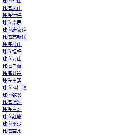
珠海前山
珠海凤山
珠海湾仔
珠海南屏
珠海唐家湾
珠海高新区
珠海桂山
珠海担杆
珠海万山
珠海白藤
珠海井岸
珠海白蕉
珠海斗门镇
珠海乾务
珠海莲洲
珠海三灶
珠海红旗
珠海平沙
珠海南水