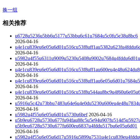
换一组
相关推荐
u6728u5236u5bb6u5177u53bbu6c61u7684u5c0fu5e38u8bc6
2026-04-16
u4e1cu839eu6e05u6d01u516cu53f8uff1au5382u623fu4fddu6
2026-04-16
u5982u4f55u6311u9009u5230u5408u9002u7684u4fddu6d01u
2026-04-16
u4e1cu839eu6e05u6d01u516cu53f8uff1au600eu4e48u624du
2026-04-16
u4e1cu839eu6e05u6d01u516cu53f8uff1au6e05u6d01u7684u5
2026-04-16
u4e1cu839eu6e05u6d01u516cu53f8u544au8bc9u4f60u6e05u
2026-04-16
u5916u5c42u73bbu7483u64e6u4e0du5230u600eu4e48u7834u
2026-04-16
u5982u4f55u6e05u6d01u5730u6bef
2026-04-16
u5b9eu6728u5730u677fu94fau88c5u5e94u907fu514d5u5927
u5b9eu6728u5730u677fu600eu6837u4fddu517bu6e05u6d01
2026-04-16
u5982u4f55u6e05u6d17u5916u5899u7531u4e1cu839eu4fddu