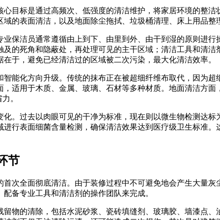
核心目标是通过高频次、低强度的清洁维护，将家居环境的整洁
区域的表面清洁，以及地面除尘拖拭、垃圾桶清理、床上用品整
专业保洁员通常遵循由上到下、由里到外、由干到湿的原则进行
触及的死角和隐蔽处，再处理可见的主干区域；清洁工具和清洁
据在于，避免已经清洁过的区域被二次污染，最大化清洁效率。
化和智能化方向升级。传统的抹布正在被超细纤维布取代，因为
面，适用于木质、金属、玻璃、石材等多种材质。地面清洁方面
省力。
变化。过去以肉眼可见的干净为标准，现在则以微生物检测达标为
域进行表面细菌含量检测，确保清洁效果达到医疗级卫生标准。
环节
的首次全面彻底清洁。由于装修过程中不可避免地会产生大量灰
、配备专业工具和清洁剂的操作团队来完成。
残留物的清除，包括水泥砂浆、瓷砖填缝剂、玻璃胶、墙漆点、