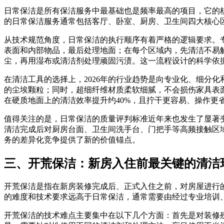
日常保洁是所有保洁服务中最基础也是频率最高的项目，它的
的日常保洁服务通常包括客厅、卧室、厨房、卫生间四大核心
从技术规范角度，日常保洁的执行顺序有着严格的逻辑要求。
表面和内部物品，最后处理地面；在每个区域内，先清洁不易
尘，再用湿布或清洁剂处理顽固污渍。这一流程设计的科学依
在清洁工具的选择上，2026年的行业趋势是向专业化、细分
的尘埃颗粒；同时，超细纤维材质柔软细腻，不会损伤家具表
在硬质地面上的清洁效率提升约40%，且拧干更容易、操作更
值得关注的是，日常保洁的质量评判标准近年来也发生了显著
清洁完成后对厨房台面、卫生间洗手台、门把手等高频接触区
务的差异化竞争提供了新的价值锚点。
三、开荒保洁：新房入住前最关键的清洁
开荒保洁是指在新房装修完成后、正式入住之前，对房屋进行
的难度和技术要求远高于日常保洁，通常需要由经过专业培训
开荒保洁的技术难点主要集中在以下几个方面：首先是对装修