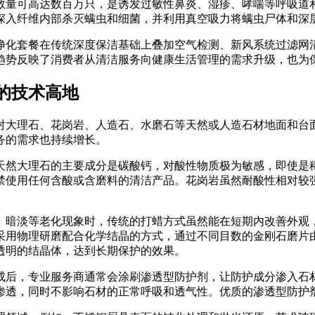
数量可高达数百万只，是诱发过敏性鼻炎、湿疹、哮喘等呼吸道
深入纤维内部杀灭螨虫和细菌，并利用真空吸力将螨虫尸体和深
净化套餐在传统深度保洁基础上叠加空气检测、新风系统过滤网清洗
趋势反映了消费者从清洁服务向健康生活管理的需求升级，也为
的技术高地
对大理石、花岗岩、人造石、水磨石等天然或人造石材地面和台
务的需求也持续增长。
天然大理石的主要成分是碳酸钙，对酸性物质极为敏感，即使是
禁使用任何含酸或含磨料的清洁产品。花岗岩虽然耐酸性相对较
、暗淡等老化现象时，传统的打蜡方式虽然能在短期内改善外观
采用物理研磨配合化学结晶的方式，通过不同目数的金刚石磨片
透明的结晶体，达到长期保护的效果。
成后，专业服务商通常会涂刷渗透型防护剂，让防护成分渗入石
渗透，同时不影响石材的正常呼吸和透气性。优质的渗透型防护剂