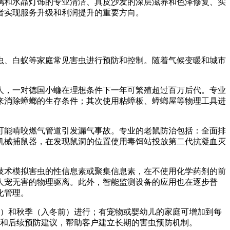
玻璃和水晶灯饰的专业清洁、真皮沙发的深层滋养和色泽修复、实
者实现服务升级和利润提升的重要方向。
虫、白蚁等家庭常见害虫进行预防和控制。随着气候变暖和城市
人，一对德国小蠊在理想条件下一年可繁殖超过百万后代。专业
来消除蟑螂的生存条件；其次使用粘蟑板、蟑螂屋等物理工具进
可能啃咬燃气管道引发漏气事故。专业的老鼠防治包括：全面排
机械捕鼠器，在发现鼠洞的位置使用毒饵站投放第二代抗凝血灭
捕技术模拟害虫的性信息素或聚集信息素，在不使用化学药剂的前
人宠无害的物理驱离。此外，智能监测设备的应用也在逐步普
化管理。
前）和秋季（入冬前）进行；有宠物或婴幼儿的家庭可增加到每
告和后续预防建议，帮助客户建立长期的害虫预防机制。