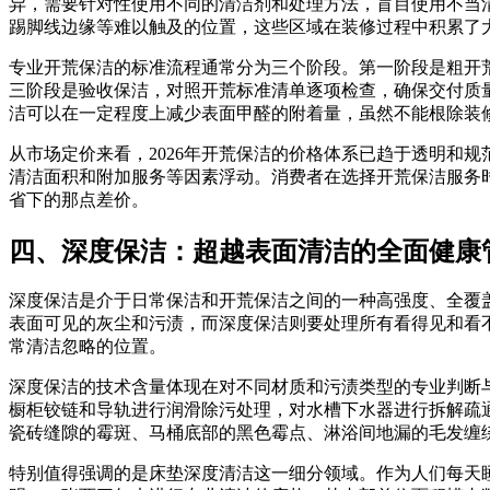
异，需要针对性使用不同的清洁剂和处理方法，盲目使用不当
踢脚线边缘等难以触及的位置，这些区域在装修过程中积累了
专业开荒保洁的标准流程通常分为三个阶段。第一阶段是粗开
三阶段是验收保洁，对照开荒标准清单逐项检查，确保交付质
洁可以在一定程度上减少表面甲醛的附着量，虽然不能根除装
从市场定价来看，2026年开荒保洁的价格体系已趋于透明和规范
清洁面积和附加服务等因素浮动。消费者在选择开荒保洁服务
省下的那点差价。
四、深度保洁：超越表面清洁的全面健康
深度保洁是介于日常保洁和开荒保洁之间的一种高强度、全覆
表面可见的灰尘和污渍，而深度保洁则要处理所有看得见和看
常清洁忽略的位置。
深度保洁的技术含量体现在对不同材质和污渍类型的专业判断
橱柜铰链和导轨进行润滑除污处理，对水槽下水器进行拆解疏
瓷砖缝隙的霉斑、马桶底部的黑色霉点、淋浴间地漏的毛发缠
特别值得强调的是床垫深度清洁这一细分领域。作为人们每天