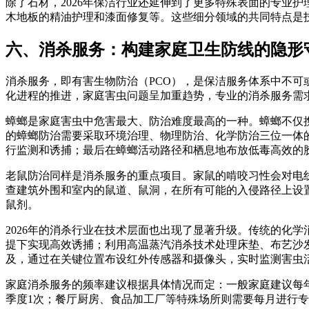
除了石材，2026年保洁行业还延伸到了更多特殊表面的专业
木地板的精油护理和漆面修复等。这些细分领域的共同特点是
六、消杀服务：构建家庭卫生防线的隐形
消杀服务，即有害生物防治（PCO），是保洁服务体系中不
化进程的推进，家庭害虫问题呈加重趋势，专业的消杀服务需
蟑螂是家庭害虫中危害最大、防治难度最高的一种。蟑螂不仅
的蟑螂防治需要采取环境治理、物理防治、化学防治三位一体
行监测和诱捕；最后在蟑螂活动路径和栖息地布放低毒高效的
老鼠防治同样是消杀服务的重点项目。家鼠的啃咬习性会对电
查建筑外围和室内的鼠道、鼠洞，在所有可能的入侵路径上设
鼠剂。
2026年的消杀行业在技术层面也出现了显著升级。传统的化
提下实现高效诱捕；利用高温蒸汽消杀技术处理床垫、布艺沙
及，通过在关键位置布设红外传感器和摄像头，实时监测害虫
家庭消杀服务的频率建议根据具体情况而定：一般家庭建议每
季度1次；餐厅厨房、食品加工厂等特殊场所则需要每月进行