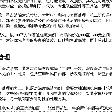
清洁剂不仅无法清除污渍，还可能造成二次损伤。其次是对建筑
大量粉尘，必须借助刷子、气吹、专业吸尘配件等工具逐一清理
荒，重点清除建筑垃圾、大型粉尘和初步表面处理；第二阶段是
量。部分负责任的保洁公司还会提供开荒后的甲醛检测建议，因
修污染，但能起到辅助降低室内甲醛浓度的作用。
化。以100平方米普通住宅为例，市场均价在800至1500元
时，建议优先考察服务商的资质、口碑和售后保障，而非单纯比
管理
盖保洁形式，通常建议每季度或每半年进行一次。深度保洁与日
不见的卫生死角，包括空调出风口内部、沙发缝隙深处、床垫内
与处理能力上。以厨房深度保洁为例，需要对抽油烟机内部叶轮
通，这些操作都需要专业工具和丰富的实战经验，普通家庭很难
绕等，每一项都需要针对性的处理方案。
睡眠8小时的直接接触面，一张使用超过一年的床垫内部会积累