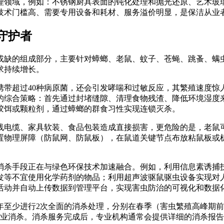
护理领域，例如：不锈钢厨具表面的钝化处理和抛光还原、艺术
技术门槛高、需要专用设备和耗材、服务溢价明显，是保洁从业
守护者
可或缺的组成部分，主要针对蟑螂、老鼠、蚊子、苍蝇、跳蚤、螨
求持续增长。
携带超过40种病原菌，还会引发哮喘和过敏反应，其繁殖速度惊
的综合策略：首先通过封堵缝隙、清理食物残渣、降低环境湿度
胶饵或颗粒剂，通过蟑螂的群食习性实现连锁灭杀。
线电缆、家具软装、食品包装造成直接损害，更危险的是，老鼠
置物理屏障（防鼠网、防鼠板），在鼠道关键节点布放粘鼠板或
学消杀手段正在与绿色环保技术加速融合。例如，利用信息素诱
发等不宜使用化学药剂的物品；利用超声波驱鼠驱虫设备实现对
活动并自动上传数据到管理平台，实现害虫防治的可视化和数据
年至少进行2次全面的消杀处理，分别在春季（害虫繁殖高峰期
专业消杀。消杀服务完成后，专业机构通常会提供详细的消杀报