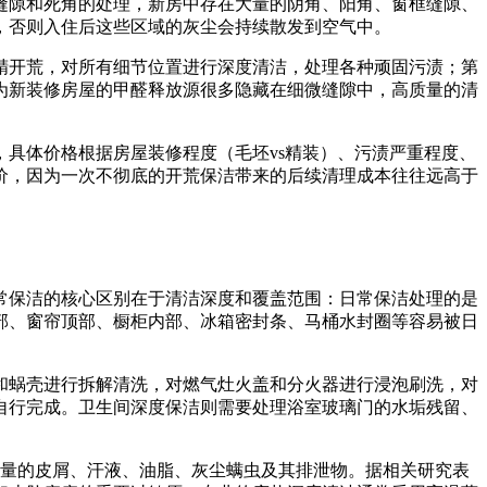
缝隙和死角的处理，新房中存在大量的阴角、阳角、窗框缝隙、
，否则入住后这些区域的灰尘会持续散发到空气中。
精开荒，对所有细节位置进行深度清洁，处理各种顽固污渍；第
为新装修房屋的甲醛释放源很多隐藏在细微缝隙中，高质量的清
之间，具体价格根据房屋装修程度（毛坯vs精装）、污渍严重程度、
价，因为一次不彻底的开荒保洁带来的后续清理成本往往远高于
常保洁的核心区别在于清洁深度和覆盖范围：日常保洁处理的是
部、窗帘顶部、橱柜内部、冰箱密封条、马桶水封圈等容易被日
和蜗壳进行拆解清洗，对燃气灶火盖和分火器进行浸泡刷洗，对
自行完成。卫生间深度保洁则需要处理浴室玻璃门的水垢残留、
大量的皮屑、汗液、油脂、灰尘螨虫及其排泄物。据相关研究表