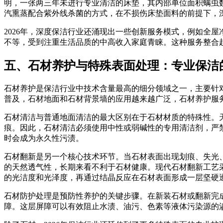
明，一张两三年未进行专业清洁的床垫，其内部单位面积螨虫
汽熏蒸配合紫外线杀菌的方式，在不损伤床垫面料的前提下，
2026年，深度保洁行业还涌现出一些创新服务模式，例如全屋
不等，受到注重生活品质的中高收入家庭青睐。这种服务整合
五、石材养护与特殊表面处理：专业保洁
石材养护是保洁行业中技术含量最高的细分领域之一，主要针
普及，石材地面和石材背景墙的应用越来越广泛，石材养护服
石材清洁与普通地面清洁的最大区别在于石材材质的特殊性。
痕。因此，石材清洁必须使用中性或弱碱性的专用清洁剂，严
时会成为永久性污渍。
石材翻新是另一个核心技术环节。当石材表面出现划痕、失光
的天然透气性，长期来看不利于石材健康。现代石材翻新工艺
的光洁度和光泽度，再通过结晶反应在石材表面形成一层坚硬
石材防护处理是预防性养护的关键步骤。在新装石材或翻新完
障。这层屏障可以有效阻止水渍、油污、色素等液体污染源的