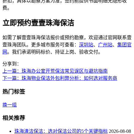
折扣，具体以勘察方案为准，签约前提供书面明细无隐形收
费。
立即预约壹壹珠海保洁
如需了解壹壹珠海保洁报价或预约勘察，欢迎通过官网联系壹
壹珠海团队。更多城市服务可查看：
深圳站
、
广州站
、
集团官
网
。我们承诺明码标价、持证上岗、验收交付。
分享到：
上一篇
：珠海办公室开荒保洁常见误区与避坑指南
下一篇
：珠海物业保洁外包利弊分析：如何选对服务商
热门标签
换一组
相关推荐
珠海清洁保洁：选对保洁公司的5个关键指标
2026-08-08