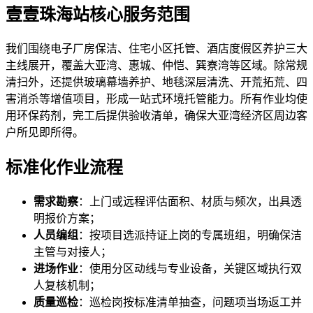
壹壹珠海站核心服务范围
我们围绕电子厂房保洁、住宅小区托管、酒店度假区养护三大
主线展开，覆盖大亚湾、惠城、仲恺、巽寮湾等区域。除常规
清扫外，还提供玻璃幕墙养护、地毯深层清洗、开荒拓荒、四
害消杀等增值项目，形成一站式环境托管能力。所有作业均使
用环保药剂，完工后提供验收清单，确保大亚湾经济区周边客
户所见即所得。
标准化作业流程
需求勘察
：上门或远程评估面积、材质与频次，出具透
明报价方案；
人员编组
：按项目选派持证上岗的专属班组，明确保洁
主管与对接人；
进场作业
：使用分区动线与专业设备，关键区域执行双
人复核机制；
质量巡检
：巡检岗按标准清单抽查，问题项当场返工并