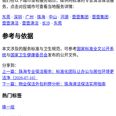
我们在以下城市设有服务站点，提供同标准的专业清洁保洁服
务，点击对应城市可查看当地服务详情：
东莞
·
深圳
·
广州
·
珠海
·
中山
·
河源
·
壹壹集团
·
壹壹集团
·
壹壹清洁
·
壹壹清洁
·
长沙
·
东莞
参考与依据
本文涉及的服务标准与卫生规范，可参考
国家标准全文公开系
统
与
国家卫生健康委员会
发布的公开文件。
分享到：
上一篇
：珠海专业保洁服务：标准化团队让办公与居住环境更
洁净（2026-07-16）
下一篇
：物业保洁外包利弊分析：珠海清洁保洁实用指南
热门标签
换一组