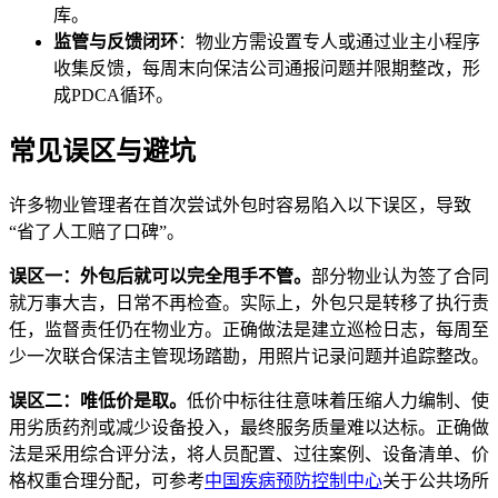
库。
监管与反馈闭环
：物业方需设置专人或通过业主小程序
收集反馈，每周末向保洁公司通报问题并限期整改，形
成PDCA循环。
常见误区与避坑
许多物业管理者在首次尝试外包时容易陷入以下误区，导致
“省了人工赔了口碑”。
误区一：外包后就可以完全甩手不管。
部分物业认为签了合同
就万事大吉，日常不再检查。实际上，外包只是转移了执行责
任，监督责任仍在物业方。正确做法是建立巡检日志，每周至
少一次联合保洁主管现场踏勘，用照片记录问题并追踪整改。
误区二：唯低价是取。
低价中标往往意味着压缩人力编制、使
用劣质药剂或减少设备投入，最终服务质量难以达标。正确做
法是采用综合评分法，将人员配置、过往案例、设备清单、价
格权重合理分配，可参考
中国疾病预防控制中心
关于公共场所