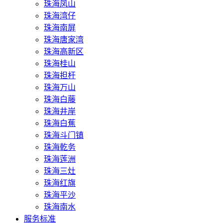
珠海凤山
珠海湾仔
珠海南屏
珠海唐家湾
珠海高新区
珠海桂山
珠海担杆
珠海万山
珠海白藤
珠海井岸
珠海白蕉
珠海斗门镇
珠海乾务
珠海莲洲
珠海三灶
珠海红旗
珠海平沙
珠海南水
服务标准